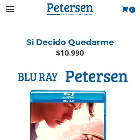
googlef2d1455d5020445a.html
0
Si Decido Quedarme
$10.990