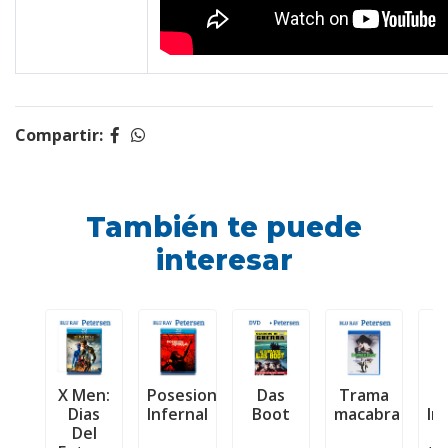
Compartir:
También te puede
interesar
X Men:
Posesion
Das
Trama
M
Dias
Infernal
Boot
macabra
Im
Del