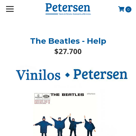
googlef2d1455d5020445a.html
0
The Beatles - Help
$27.700