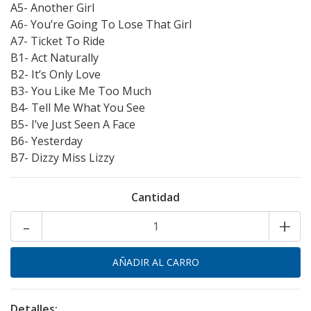
A5- Another Girl
A6- You’re Going To Lose That Girl
A7- Ticket To Ride
B1- Act Naturally
B2- It’s Only Love
B3- You Like Me Too Much
B4- Tell Me What You See
B5- I’ve Just Seen A Face
B6- Yesterday
B7- Dizzy Miss Lizzy
Cantidad
-
+
Detalles: