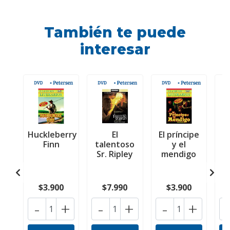
También te puede
interesar
Huckleberry
El
El príncipe
Finn
talentoso
y el
Sr. Ripley
mendigo
$3.900
$7.990
$3.900
-
+
-
+
-
+