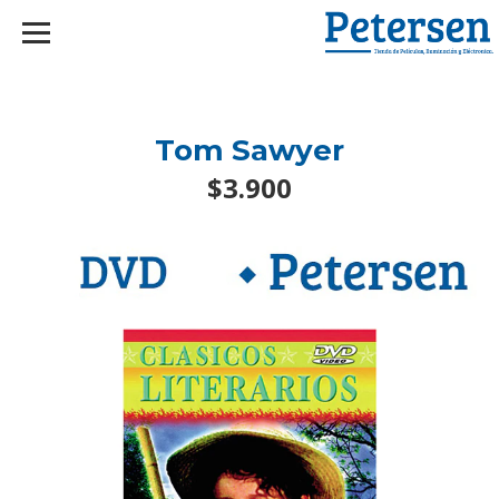
googlef2d1455d5020445a.html
Tom Sawyer
$3.900