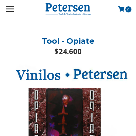
googlef2d1455d5020445a.html
0
Tool - Opiate
$24.600