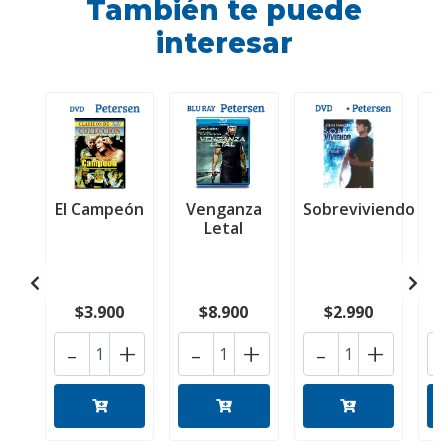
También te puede
interesar
El Campeón
Venganza
Sobreviviendo
M
Letal
$3.900
$8.900
$2.990
-
+
-
+
-
+