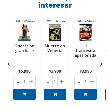
interesar
Operación
Muerte en
La
gran baile
Venecia
francesita
ti
apasionada
$5.990
$3.900
$3.990
-
+
-
+
-
+