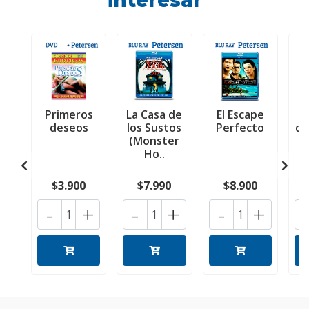
interesar
Primeros
La Casa de
El Escape
L
deseos
los Sustos
Perfecto
de
(Monster
Ho..
$3.900
$7.990
$8.900
-
+
-
+
-
+