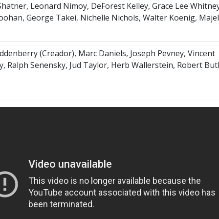
Shatner, Leonard Nimoy, DeForest Kelley, Grace Lee Whitney
ohan, George Takei, Nichelle Nichols, Walter Koenig, Majel
denberry (Creador), Marc Daniels, Joseph Pevney, Vincent
, Ralph Senensky, Jud Taylor, Herb Wallerstein, Robert But