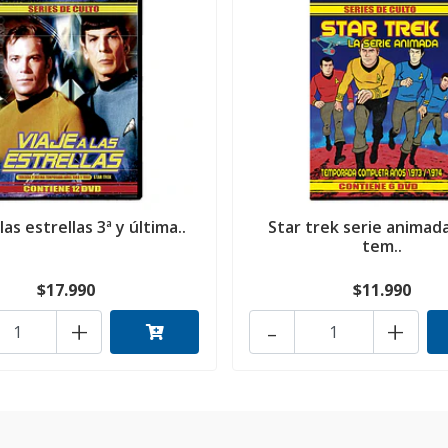
 las estrellas 3ª y última..
Star trek serie animad
tem..
$17.990
$11.990
+
-
+