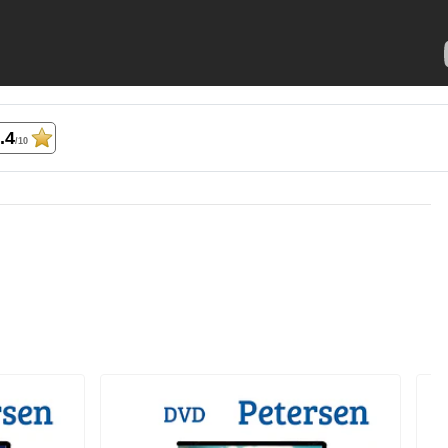
.4
/10