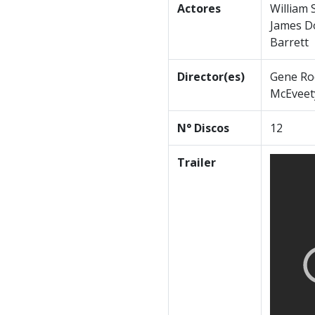
Actores
William 
James Do
Barrett
Director(es)
Gene Rod
McEveety
N° Discos
12
Trailer