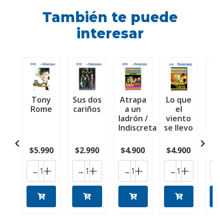
También te puede
interesar
Tony
Sus dos
Atrapa
Lo que
R
Rome
cariños
a un
el
ladrón /
viento
Indiscreta
se llevo
$5.990
$2.990
$4.900
$4.900
$
-
+
-
+
-
+
-
+