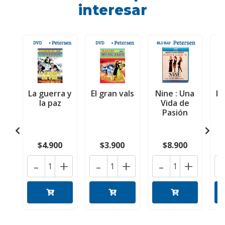
interesar
La guerra y
El gran vals
Nine : Una
Fe
la paz
Vida de
Pasión
$4.900
$3.900
$8.900
-
+
-
+
-
+