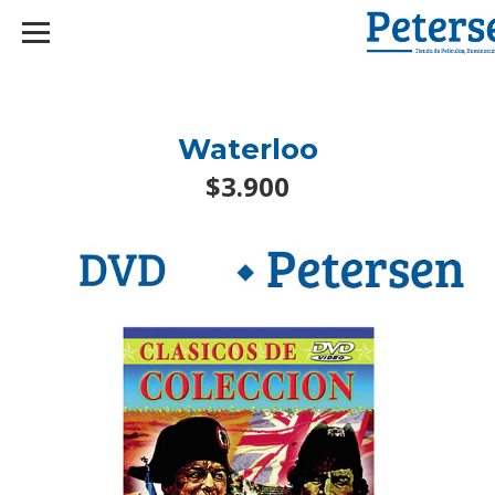
googlef2d1455d5020445a.html
Waterloo
$3.900