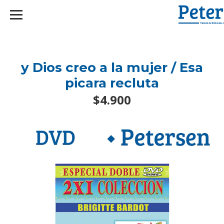
googlef2d1455d5020445a.html
y Dios creo a la mujer / Esa
picara recluta
$4.900