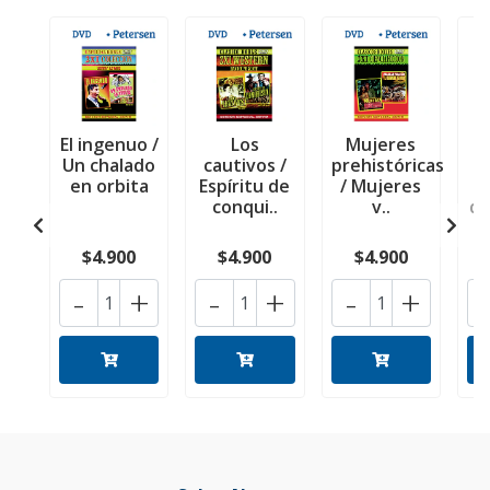
El ingenuo /
Los
Mujeres
L
Un chalado
cautivos /
prehistóricas
en orbita
Espíritu de
/ Mujeres
m
conqui..
v..
de
$4.900
$4.900
$4.900
-
+
-
+
-
+