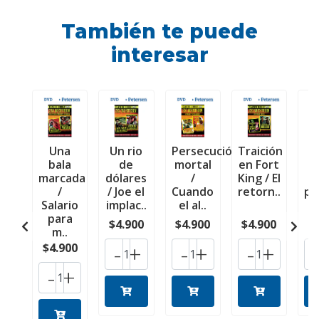
También te puede
interesar
Una
Un rio
Persecución
Traición
bala
de
mortal
en Fort
r
marcada
dólares
/
King / El
C
/
/ Joe el
Cuando
retorn..
pi
Salario
implac..
el al..
para
$4.900
$4.900
$4.900
$
m..
-
+
-
+
-
+
$4.900
-
+