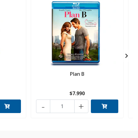
Plan B
$7.990
-
+