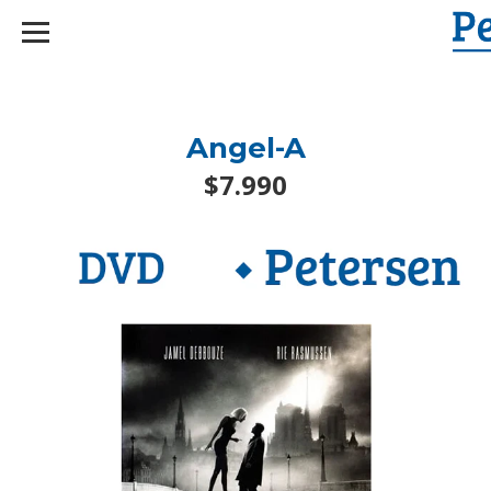
googlef2d1455d5020445a.html
Angel-A
$7.990