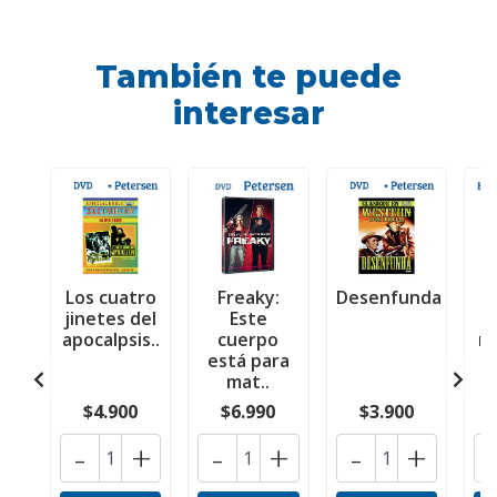
También te puede
interesar
Los cuatro
Freaky:
Desenfunda
J
jinetes del
Este
0
apocalpsis..
cuerpo
mi
está para
a
mat..
$4.900
$6.990
$3.900
-
+
-
+
-
+