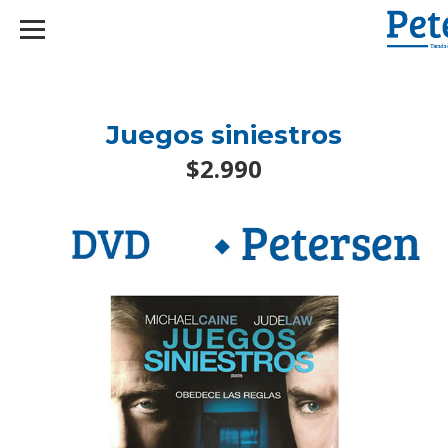
googlef2d1455d5020445a.html
Juegos siniestros
$2.990