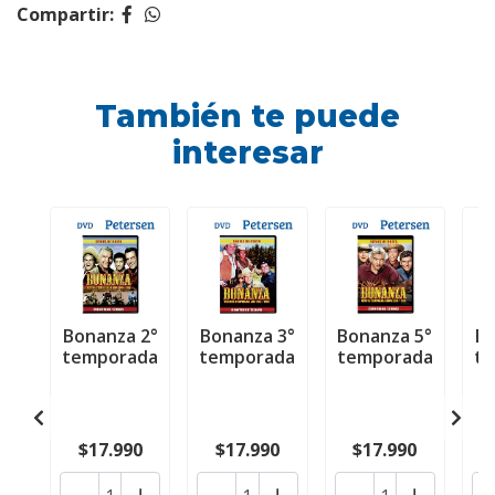
Compartir:
También te puede
interesar
Bonanza 2°
Bonanza 3°
Bonanza 5°
Bo
temporada
temporada
temporada
t
$17.990
$17.990
$17.990