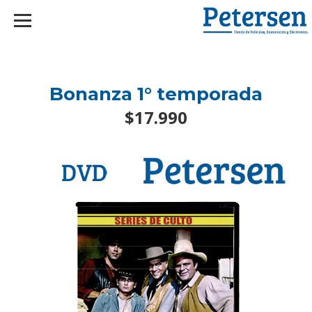
googlef2d1455d5020445a.html
Bonanza 1° temporada
$17.990