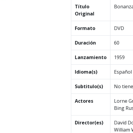
Título
Bonanz
Original
Formato
DVD
Duración
60
Lanzamiento
1959
Idioma(s)
Español 
Subtitulo(s)
No tien
Actores
Lorne Gr
Bing Rus
Director(es)
David Do
William 