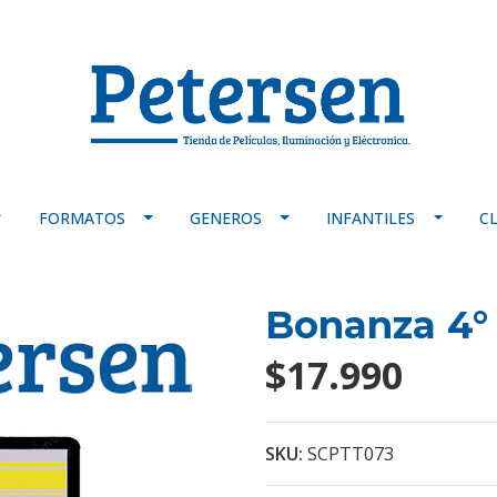
FORMATOS
GENEROS
INFANTILES
C
Bonanza 4°
$17.990
SKU:
SCPTT073