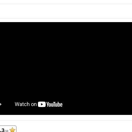
.3
/10