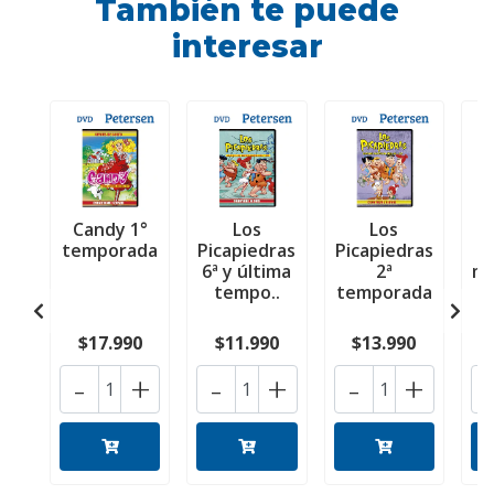
También te puede
interesar
Candy 1°
Los
Los
temporada
Picapiedras
Picapiedras
6ª y última
2ª
mo
tempo..
temporada
$17.990
$11.990
$13.990
-
+
-
+
-
+