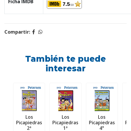
Ficha IMDB
7.5
/10
Compartir:
También te puede
interesar
Los
Los
Los
Picapiedras
Picapiedras
Picapiedras
Pi
2ª
1ª
4°