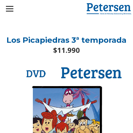
googlef2d1455d5020445a.html
Los Picapiedras 3ª temporada
$11.990