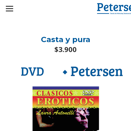
googlef2d1455d5020445a.html
Casta y pura
$3.900