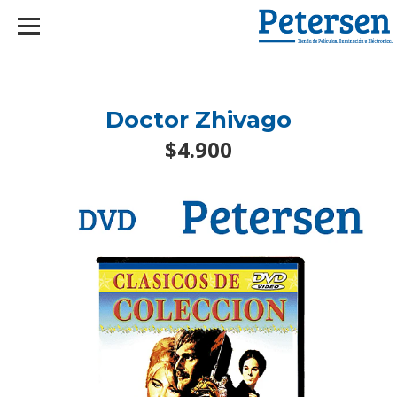
googlef2d1455d5020445a.html
Doctor Zhivago
$4.900