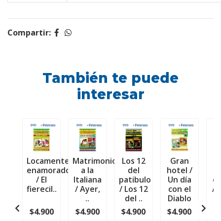
Compartir:
También te puede
interesar
Locamente
Matrimonio
Los 12
Gran
El
enamorado
a la
del
hotel /
d
/ El
Italiana
patibulo
Un día
ca
fierecil..
/ Ayer,
/ Los 12
con el
/ 
..
del ..
Diablo
$4.900
$4.900
$4.900
$4.900
$