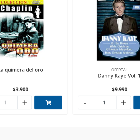
La quimera del oro
OFERTA !
Danny Kaye Vol. 
$3.900
$9.990
+
-
+