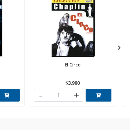
El Circo
1
$3.900
-
+