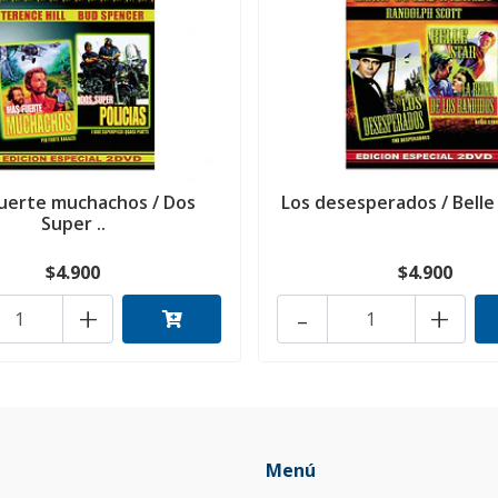
uerte muchachos / Dos
Los desesperados / Belle S
Super ..
$4.900
$4.900
+
-
+
Menú