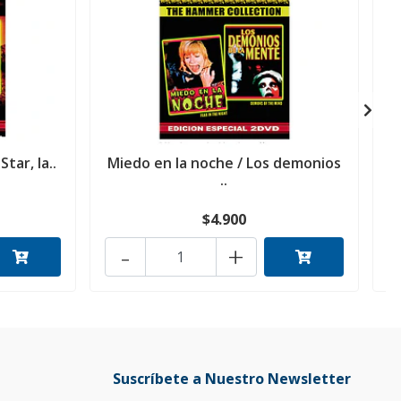
tar, la..
Miedo en la noche / Los demonios
P
..
$4.900
-
+
Suscríbete a Nuestro Newsletter