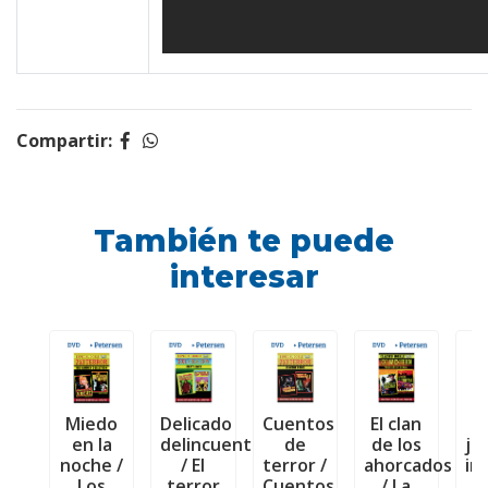
Compartir:
También te puede
interesar
Miedo
Delicado
Cuentos
El clan
en la
delincuente
de
de los
jó
noche /
/ El
terror /
ahorcados
in
Los
terror
Cuentos
/ La