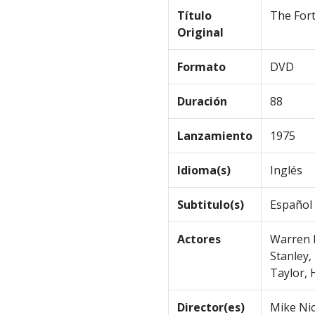
Título
The For
Original
Formato
DVD
Duración
88
Lanzamiento
1975
Idioma(s)
Inglés
Subtitulo(s)
Español
Actores
Warren B
Stanley,
Taylor, 
Director(es)
Mike Ni