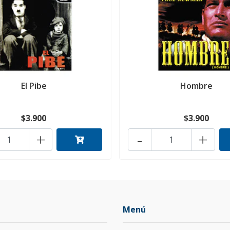
El Pibe
Hombre
$3.900
$3.900
+
-
+
Menú