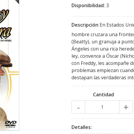
Disponibilidad:
3
Descripción
En Estados Unid
hombre cruzara una frontera
(Beatty), un granuja a punt
Ángeles con una rica herede
ley, convence a Óscar (Nich
con Freddy, les acompañe dur
problemas empiezan cuando 
destapan las verdaderas in
Cantidad
-
+
Detalles: