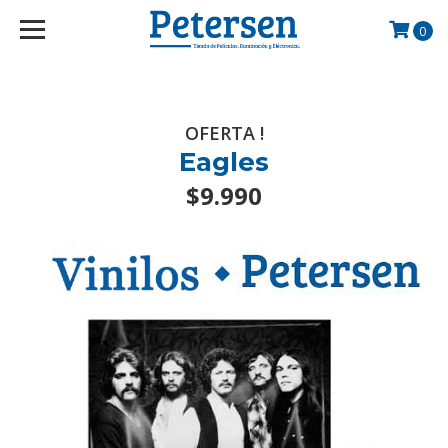
googlef2d1455d5020445a.html
0
OFERTA !
Eagles
$9.990