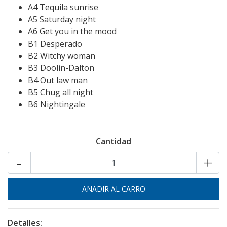
A4 Tequila sunrise
A5 Saturday night
A6 Get you in the mood
B1 Desperado
B2 Witchy woman
B3 Doolin-Dalton
B4 Out law man
B5 Chug all night
B6 Nightingale
Cantidad
-
+
Detalles: