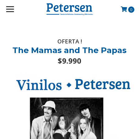
googlef2d1455d5020445a.html
0
OFERTA !
The Mamas and The Papas
$9.990