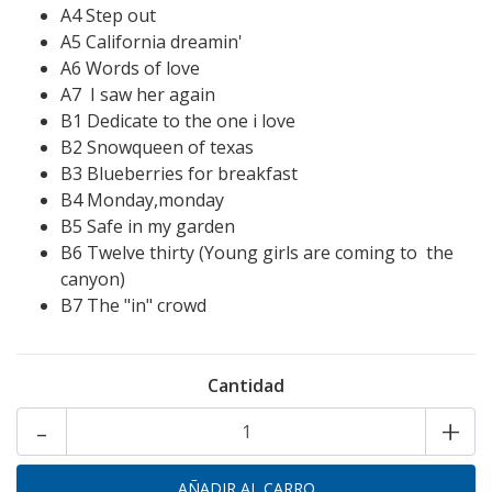
A4 Step out
A5 California dreamin'
A6 Words of love
A7 I saw her again
B1 Dedicate to the one i love
B2 Snowqueen of texas
B3 Blueberries for breakfast
B4 Monday,monday
B5 Safe in my garden
B6 Twelve thirty (Young girls are coming to the
canyon)
B7 The "in" crowd
Cantidad
-
+