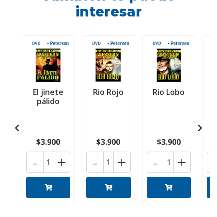
interesar
El jinete
Rio Rojo
Rio Lobo
pálido
q
$3.900
$3.900
$3.900
-
+
-
+
-
+