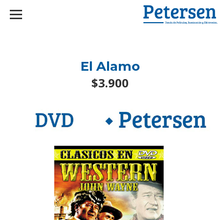
googlef2d1455d5020445a.html
El Alamo
$3.900