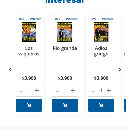
interesar
Los
Rio grande
Adios
vaqueros
gringo
im
$3.900
$3.900
$3.900
-
+
-
+
-
+