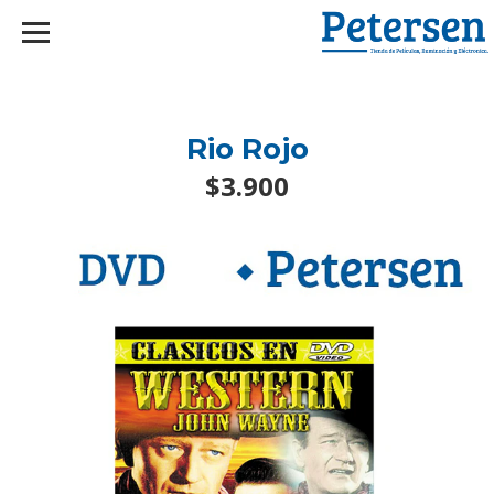
googlef2d1455d5020445a.html
Rio Rojo
$3.900