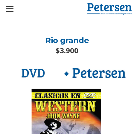
googlef2d1455d5020445a.html
Rio grande
$3.900