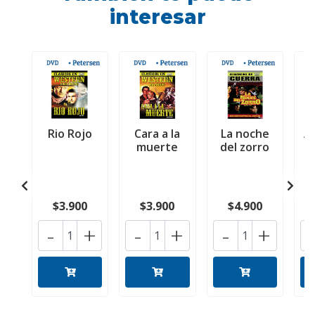
interesar
Rio Rojo
Cara a la
La noche
Ag
muerte
del zorro
$3.900
$3.900
$4.900
-
+
-
+
-
+