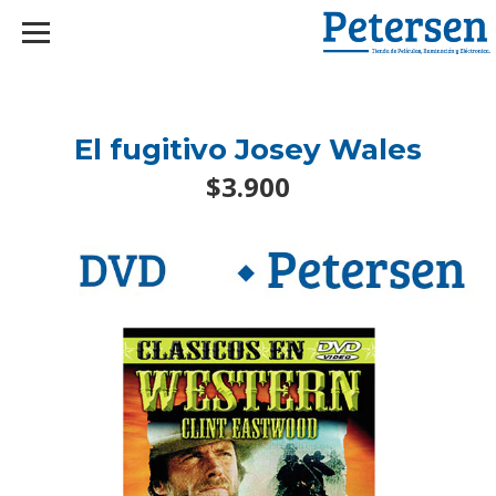
googlef2d1455d5020445a.html
El fugitivo Josey Wales
$3.900