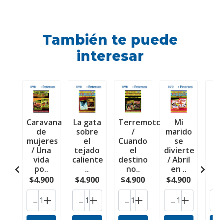
También te puede
interesar
Caravana
La gata
Terremoto
Mi
de
sobre
/
marido
U
mujeres
el
Cuando
se
d
/ Una
tejado
el
divierte
vida
caliente
destino
/ Abril
P
po..
..
no..
en ..
de
$4.900
$4.900
$4.900
$4.900
$
-
+
-
+
-
+
-
+