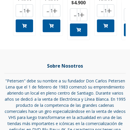
$4.900
$
-
+
-
+
-
+
-
+
Sobre Nosotros
"Petersen" debe su nombre a su fundador Don Carlos Petersen
Lena que el 1 de febrero de 1983 comenzó su emprendimiento
abriendo un local en pleno centro de Santiago. Durante varios
años se dedicó a la venta de Electrónica y Línea Blanca. En 1995
producto de la competencia de las grandes cadenas
comerciales hace un giro especializándose en la venta de videos
VHS para luego transformarse en la actualidad en una de las
tiendas más importantes e icónicas en la comercialización de
películas en DVD,Blu Ray y 4K. Se caracteriza por tener una