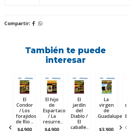
Compartir:
También te puede
interesar
El
El hijo
El
La
Condor
de
jardín
virgen
ca
/ Los
Espartaco
del
de
forajidos
/ La
Diablo /
Guadalupe
Es
de Rio ..
resurre..
El
caballe..
co
$4.900
$4.900
$3.900