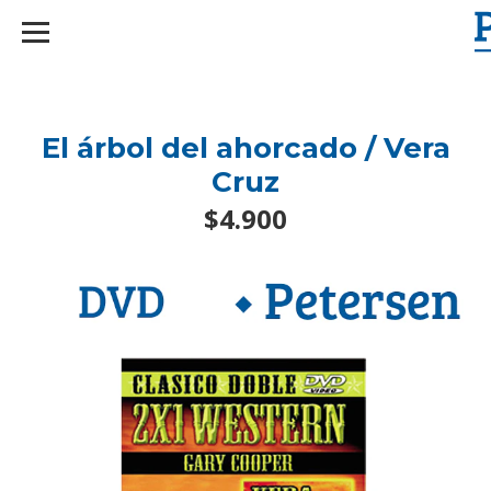
googlef2d1455d5020445a.html
El árbol del ahorcado / Vera
Cruz
$4.900