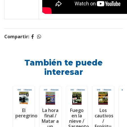
Compartir:
También te puede
interesar
El
La hora
Fuego
Los
peregrino
final /
en la
cautivos
ú
Matar a
nieve /
/
m
un
Sargento
Espíritu