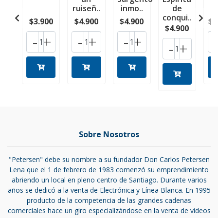
ruiseñ..
inmo..
de
conqui..
$3.900
$4.900
$4.900
$1
$4.900
-
+
-
+
-
+
-
+
Sobre Nosotros
"Petersen" debe su nombre a su fundador Don Carlos Petersen
Lena que el 1 de febrero de 1983 comenzó su emprendimiento
abriendo un local en pleno centro de Santiago. Durante varios
años se dedicó a la venta de Electrónica y Línea Blanca. En 1995
producto de la competencia de las grandes cadenas
comerciales hace un giro especializándose en la venta de videos