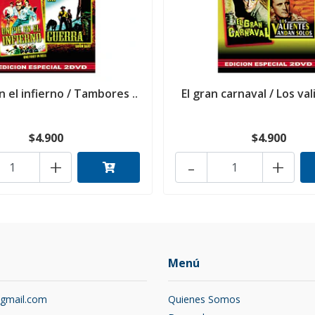
n el infierno / Tambores ..
El gran carnaval / Los val
$4.900
$4.900
+
-
+
Menú
@gmail.com
Quienes Somos