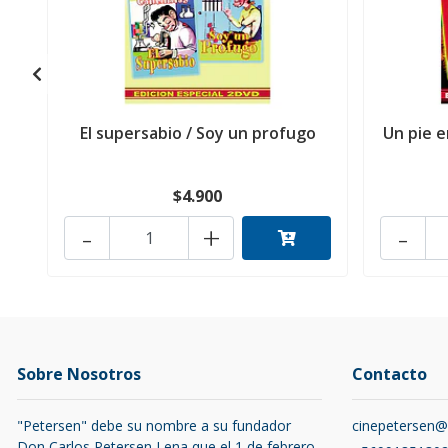
El supersabio / Soy un profugo
Un pie e
$4.900
-
+
-
Sobre Nosotros
Contacto
"Petersen" debe su nombre a su fundador
cinepetersen
Don Carlos Petersen Lena que el 1 de febrero