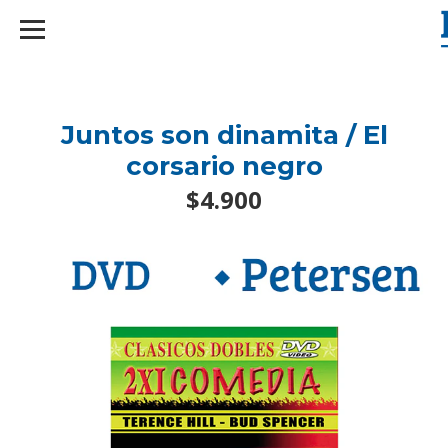
googlef2d1455d5020445a.html
Juntos son dinamita / El
corsario negro
$4.900