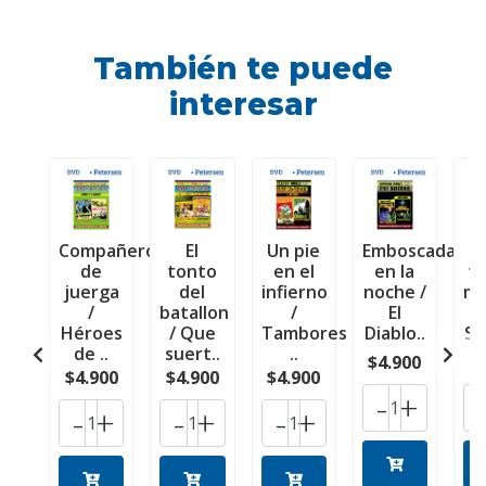
También te puede
interesar
Compañeros
El
Un pie
Emboscada
de
tonto
en el
en la
f
juerga
del
infierno
noche /
mu
/
batallon
/
El
/
Héroes
/ Que
Tambores
Diablo..
Su
de ..
suert..
..
$4.900
$
$4.900
$4.900
$4.900
-
+
-
+
-
+
-
+