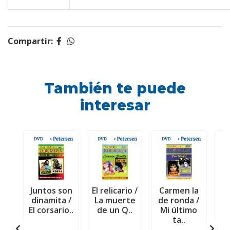
Compartir:
También te puede
interesar
Juntos son
El relicario /
Carmen la
dinamita /
La muerte
de ronda /
El corsario..
de un Q..
Mi último
m
ta..
ú