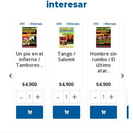
interesar
Un pie en el
Tango /
Hombre sin
E
infierno /
Salomé
rumbo / El
c
Tambores ..
último
V
atar..
$4.900
$4.900
$4.900
-
+
-
+
-
+