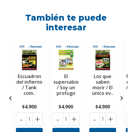
También te puede
interesar
Escuadron
El
Los que
Má
del infierno
supersabio
saben
m
/ Tank
/ Soy un
morir / El
/ 
com..
profugo
único ev..
$4.900
$4.900
$4.900
-
+
-
+
-
+