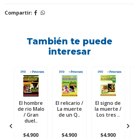
Compartir:
También te puede
interesar
El hombre
El relicario /
El signo de
de rio Malo
La muerte
la muerte /
/ Gran
de un Q..
Los tres ..
d
duel..
Dj
$4.900
$4.900
$4.900