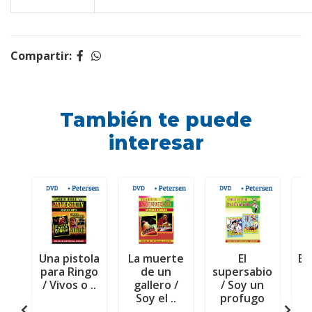
Compartir:
También te puede
interesar
Una pistola
La muerte
El
El 
para Ringo
de un
supersabio
L
/ Vivos o ..
gallero /
/ Soy un
d
Soy el ..
profugo