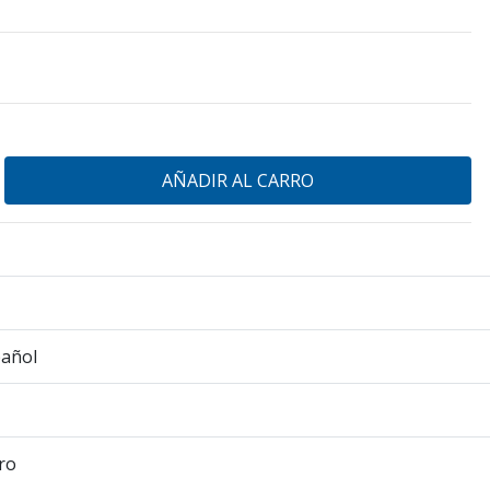
pañol
ro