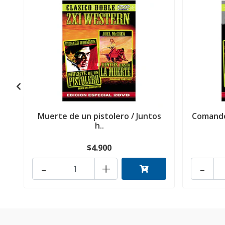
Muerte de un pistolero / Juntos
Comando 
h..
$4.900
-
+
-