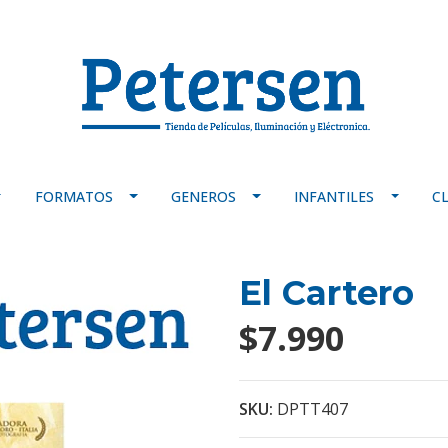
FORMATOS
GENEROS
INFANTILES
C
El Cartero
$7.990
SKU:
DPTT407