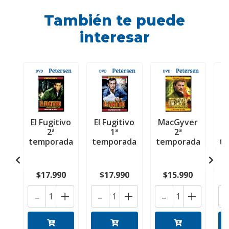
También te puede
interesar
El Fugitivo
El Fugitivo
MacGyver
M
2ª
1ª
2ª
temporada
temporada
temporada
t
$17.990
$17.990
$15.990
-
+
-
+
-
+