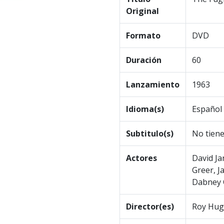
Original
Formato
DVD
Duración
60
Lanzamiento
1963
Idioma(s)
Español 
Subtitulo(s)
No tien
Actores
David Ja
Greer, J
Dabney 
Director(es)
Roy Hugg