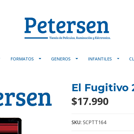
FORMATOS
GENEROS
INFANTILES
C
El Fugitivo
$17.990
SKU:
SCPTT164