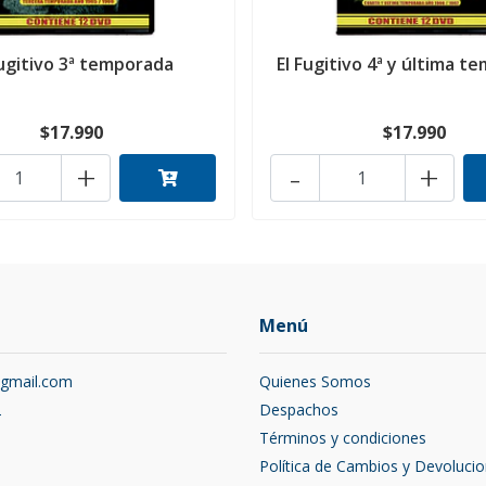
Fugitivo 3ª temporada
El Fugitivo 4ª y última t
$17.990
$17.990
+
-
+
Menú
@gmail.com
Quienes Somos
2
Despachos
Términos y condiciones
Política de Cambios y Devoluci