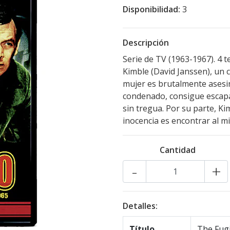
Disponibilidad:
3
Descripción
Serie de TV (1963-1967). 4 t
Kimble (David Janssen), un c
mujer es brutalmente asesi
condenado, consigue escapar 
sin tregua. Por su parte, K
inocencia es encontrar al m
Cantidad
-
+
Detalles:
Título
The Fugi