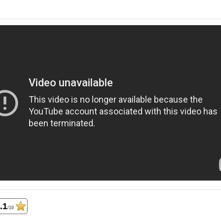
.1
/10