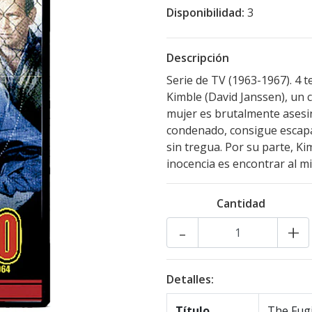
Disponibilidad:
3
Descripción
Serie de TV (1963-1967). 4 t
Kimble (David Janssen), un c
mujer es brutalmente asesi
condenado, consigue escapar 
sin tregua. Por su parte, K
inocencia es encontrar al m
Cantidad
-
+
Detalles:
Título
The Fugi