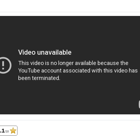
.1
/10