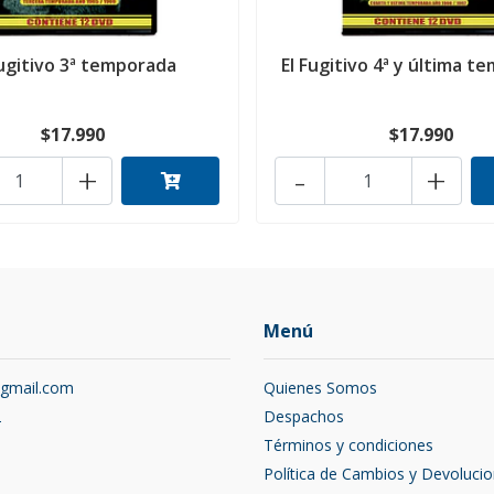
Fugitivo 3ª temporada
El Fugitivo 4ª y última t
$17.990
$17.990
+
-
+
Menú
@gmail.com
Quienes Somos
2
Despachos
Términos y condiciones
Política de Cambios y Devoluci