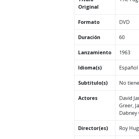
Original
Formato
DVD
Duración
60
Lanzamiento
1963
Idioma(s)
Español 
Subtitulo(s)
No tien
Actores
David Ja
Greer, J
Dabney 
Director(es)
Roy Hugg