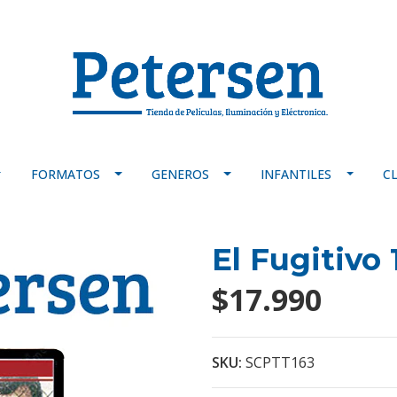
FORMATOS
GENEROS
INFANTILES
C
El Fugitivo
$17.990
SKU:
SCPTT163