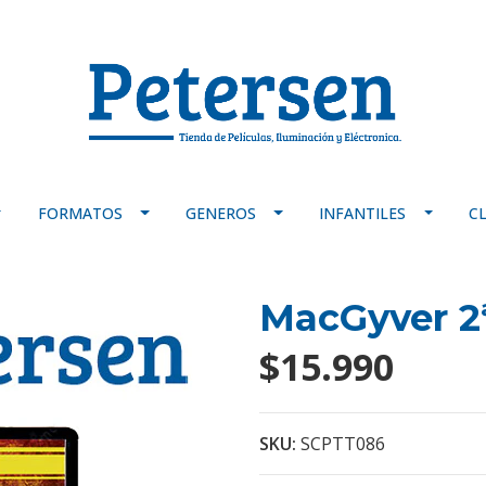
FORMATOS
GENEROS
INFANTILES
C
MacGyver 2
$15.990
SKU:
SCPTT086