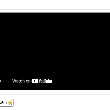
.6
/10