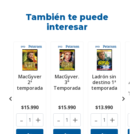
También te puede
interesar
MacGyver
MacGyver.
Ladrón sin
2ª
3°
destino 1ª
Ag
temporada
Temporada
temporada
Te
$15.990
$15.990
$13.990
-
+
-
+
-
+