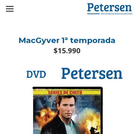
googlef2d1455d5020445a.html
MacGyver 1ª temporada
$15.990